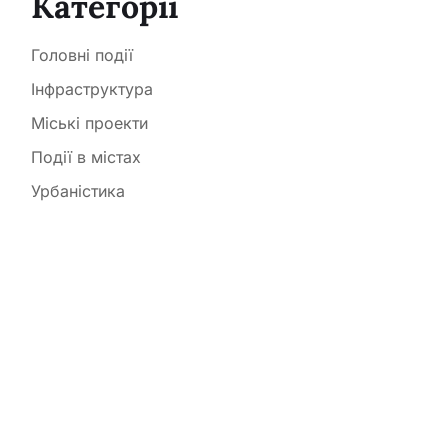
Категорії
Головні події
Інфраструктура
Міські проекти
Події в містах
Урбаністика