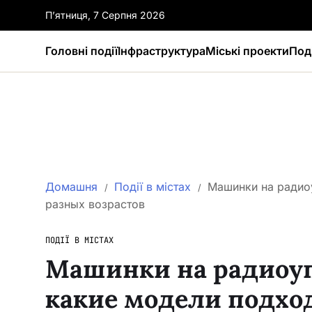
П’ятниця, 7 Серпня 2026
Головні події
Інфраструктура
Міські проекти
Поді
Домашня
Події в містах
Машинки на радиоу
разных возрастов
ПОДІЇ В МІСТАХ
Машинки на радиоуп
какие модели подхо