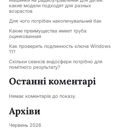
Машинки на радиоуправлении для детей:
какие модели подходят для разных
возрастов
Для чого потрібен накопичувальний бак
Какие преимущества имеет труба
оцинкованная
Как проверить подлинность ключа Windows
11?
Скільки сеансів ендосфери потрібно для
помітного результату?
Останні коментарі
Немає коментарів до показу.
Архіви
Червень 2026