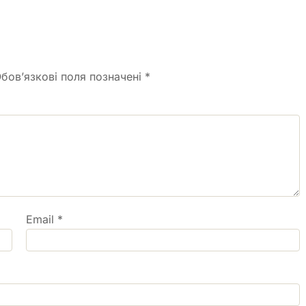
бов’язкові поля позначені
*
Email
*