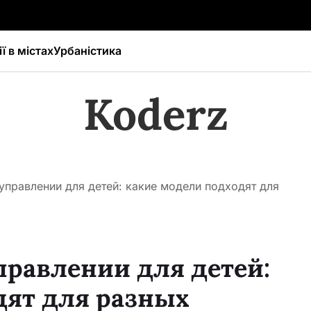
ї в містах
Урбаністика
Koderz
правлении для детей: какие модели подходят для
равлении для детей:
дят для разных