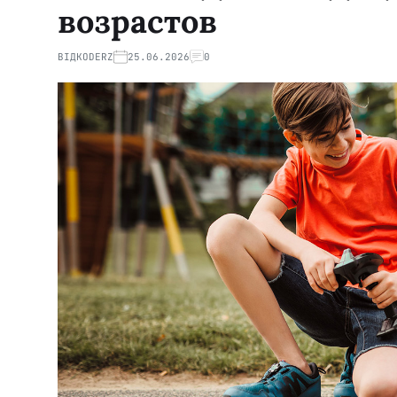
возрастов
ВІД
KODERZ
25.06.2026
0